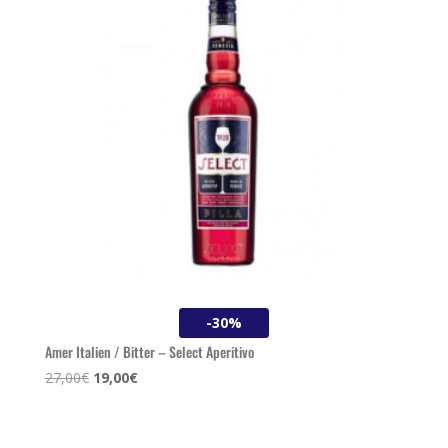
-30%
Amer Italien / Bitter – Select Aperitivo
Le
Le
27,00
€
19,00
€
prix
prix
initial
actuel
était :
est :