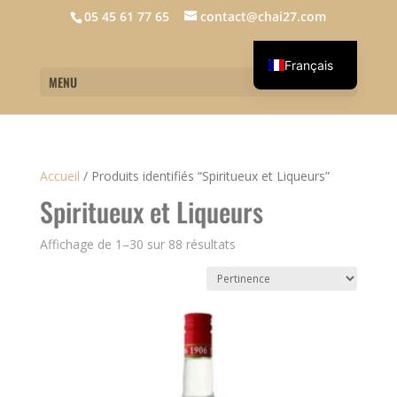
05 45 61 77 65
contact@chai27.com
Français
MENU
English
Accueil
/
Produits identifiés “Spiritueux et Liqueurs”
Spiritueux et Liqueurs
Affichage de 1–30 sur 88 résultats