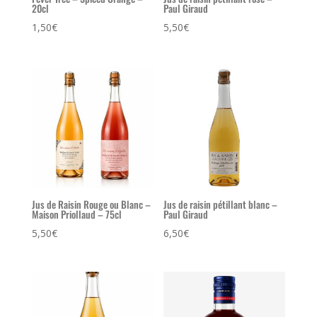
20cl
Paul Giraud
1,50
€
5,50
€
Jus de Raisin Rouge ou Blanc –
Jus de raisin pétillant blanc –
Maison Priollaud – 75cl
Paul Giraud
5,50
€
6,50
€