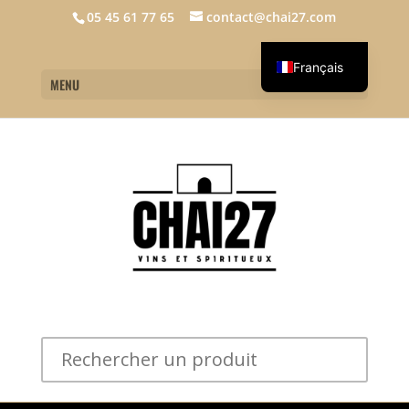
05 45 61 77 65
contact@chai27.com
Français
MENU
English