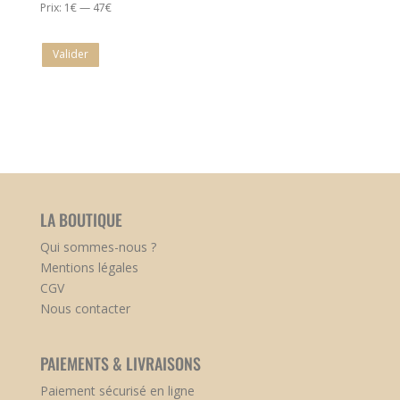
Prix:
1€
—
47€
Valider
LA BOUTIQUE
Qui sommes-nous ?
Mentions légales
CGV
Nous contacter
PAIEMENTS & LIVRAISONS
Paiement sécurisé en ligne