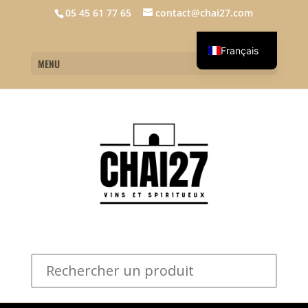
05 45 61 77 65
contact@chai27.com
Français
MENU
English