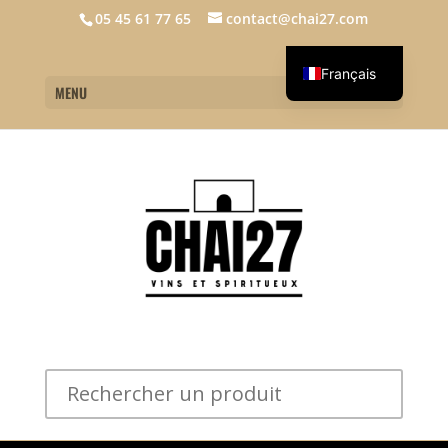
05 45 61 77 65
contact@chai27.com
Français
MENU
English