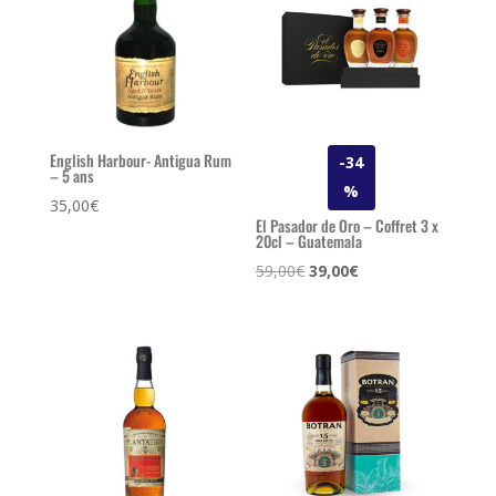
English Harbour- Antigua Rum
-34
– 5 ans
%
35,00
€
El Pasador de Oro – Coffret 3 x
20cl – Guatemala
Le
Le
59,00
€
39,00
€
prix
prix
initial
actuel
était :
est :
59,00€.
39,00€.