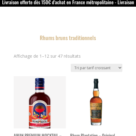
Livraison offerte dès 150€ d'achat en France métropolitaine - Livraison
offerte dans le rouillacais (16) dès 50€ d'achat
Rhums bruns traditionnels
Trié
Affichage de 1–12 sur 47 résultats
par
prix
croissant
AIKAN PREMIUM MOCKTAIL –
Rhum Plantation – Original