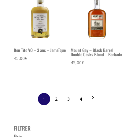
Don Tito VO – 3 ans – Jamaïque
Mount Gay – Black Barrel
Double Casks Blend – Barbade
45,00
€
45,00
€
1
2
3
4
FILTRER
Prix