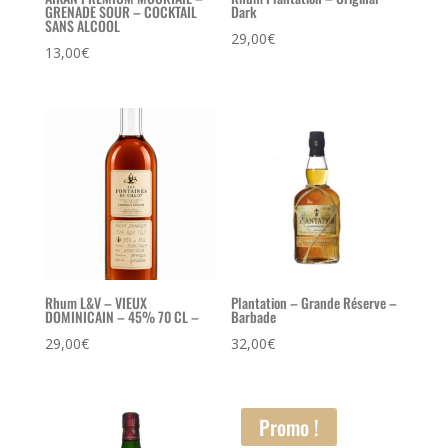
GRENADE SOUR – COCKTAIL
Dark
SANS ALCOOL
29,00
€
13,00
€
Rhum L&V – VIEUX
Plantation – Grande Réserve –
DOMINICAIN – 45% 70 CL –
Barbade
29,00
€
32,00
€
Promo !