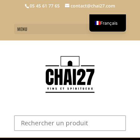
05 45 61 77 65
contact@chai27.com
Français
MENU
English