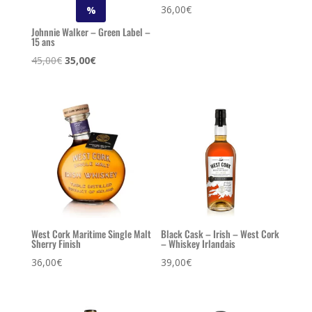
36,00
€
%
Johnnie Walker – Green Label –
15 ans
Le
Le
45,00
€
35,00
€
prix
prix
initial
actuel
était :
est :
45,00€.
35,00€.
West Cork Maritime Single Malt
Black Cask – Irish – West Cork
Sherry Finish
– Whiskey Irlandais
36,00
€
39,00
€