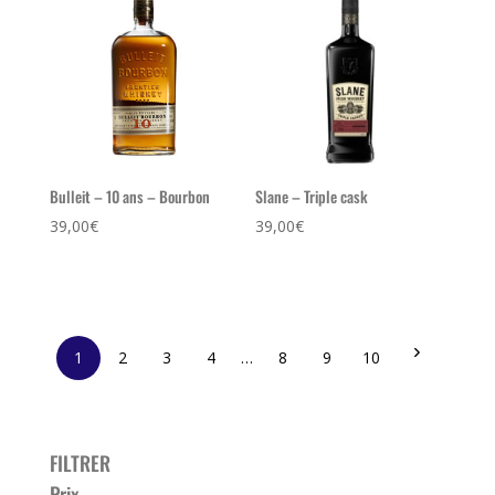
Bulleit – 10 ans – Bourbon
Slane – Triple cask
39,00
€
39,00
€
1
2
3
4
…
8
9
10
FILTRER
Prix