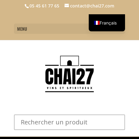
05 45 61 77 65
contact@chai27.com
Français
MENU
English