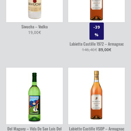
Siwucha – Vodka
-39
19,00
€
%
Labiette Castille 1972 – Armagnac
Le
Le
146,40
€
89,00
€
prix
prix
initial
actuel
était :
est :
146,40€.
89,00€.
Del Maguey – Vida De San Luis Del
Labiette Castille VSOP – Armagnac