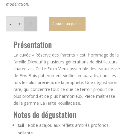
modération.
quantité
de
-
+
Ajouter au panier
Cognac
Dixneuf
Extra
Vieux
Présentation
«
Réserve
des
La cuvée « Réserve des Parents » est l’hommage de la
Parents
»
famille Dixneuf à plusieurs générations de distillateurs
Fins
Bois
charentais. Cette Extra Vieux assemble des eaux-de-vie
—
de Fins Bois patiemment vieillies en paradis, dans les
La
Halte
fûts les plus précieux de la propriété. Une dégustation
Rouillacaise
rare, qui concentre tout ce que ce terroir produit de
plus profond et de plus harmonieux. Pièce maîtresse
de la gamme La Halte Rouillacaise.
Notes de dégustation
Œil :
Robe acajou aux reflets ambrés profonds,
brillante.