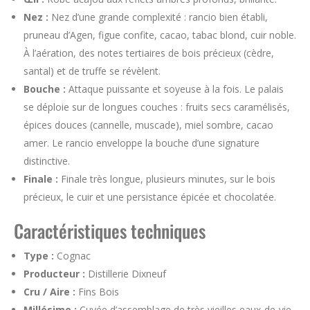
Nez :
Nez d’une grande complexité : rancio bien établi,
pruneau d’Agen, figue confite, cacao, tabac blond, cuir noble.
À l’aération, des notes tertiaires de bois précieux (cèdre,
santal) et de truffe se révèlent.
Bouche :
Attaque puissante et soyeuse à la fois. Le palais
se déploie sur de longues couches : fruits secs caramélisés,
épices douces (cannelle, muscade), miel sombre, cacao
amer. Le rancio enveloppe la bouche d’une signature
distinctive.
Finale :
Finale très longue, plusieurs minutes, sur le bois
précieux, le cuir et une persistance épicée et chocolatée.
Caractéristiques techniques
Type :
Cognac
Producteur :
Distillerie Dixneuf
Cru / Aire :
Fins Bois
Millésime :
Cuvée d’assemblage de très vieilles eaux-de-vie