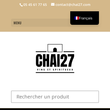
05 45 61 77 65
contact@chai27.com
Français
MENU
English