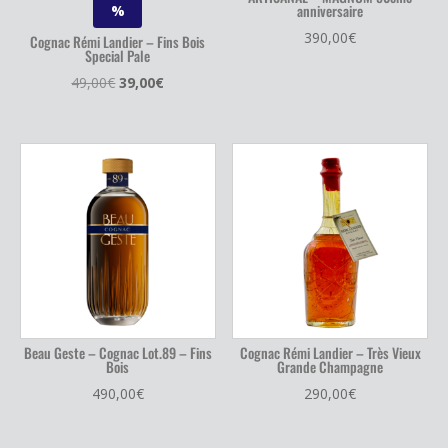
anniversaire
%
390,00
€
Cognac Rémi Landier – Fins Bois
Special Pale
Le
Le
49,00
€
39,00
€
prix
prix
initial
actuel
était :
est :
49,00€.
39,00€.
Beau Geste – Cognac Lot.89 – Fins
Cognac Rémi Landier – Très Vieux
Bois
Grande Champagne
490,00
€
290,00
€