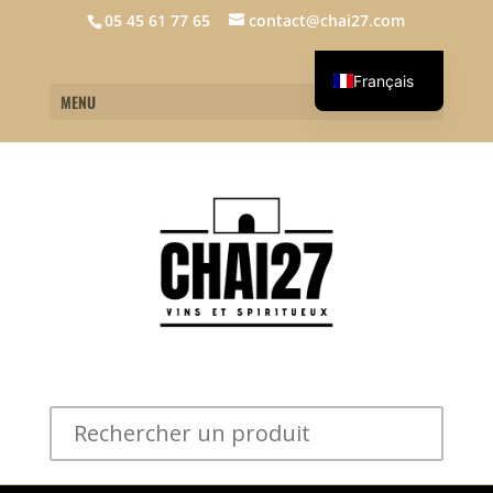
05 45 61 77 65
contact@chai27.com
Français
MENU
English