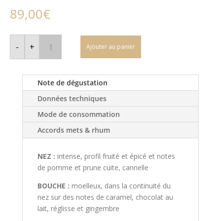
89,00
€
quantité
de
-
+
Ajouter au panier
Plantation
Rum
-
2004
Fiji
Note de dégustation
Données techniques
Mode de consommation
Accords mets & rhum
NEZ :
intense, profil fruité et épicé et notes
de pomme et prune cuite, cannelle
BOUCHE :
moelleux, dans la continuité du
nez sur des notes de caramel, chocolat au
lait, réglisse et gingembre