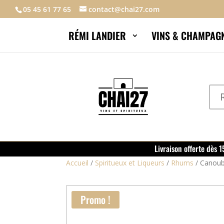
05 45 61 77 65
contact@chai27.com
RÉMI LANDIER
VINS & CHAMPAG
Livraison offerte dès 
Accueil
/
Spiritueux et Liqueurs
/
Rhums
/
Canoubi
Promo !