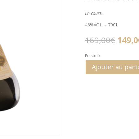
En cours…
46%VOL. – 70CL
Le
169,00
€
149,0
prix
initial
En stock
était :
169,0
Ajouter au pani