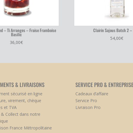
d – Ti Arranges – Fraise Framboise
Clairin Sajous Batch 2 – 
Basilic
54,00
€
36,00
€
EMENTS & LIVRAISONS
SERVICE PRO & ENTREPRIS
ment sécurisé en ligne
Cadeaux d’affaire
ure, virement, chèque
Service Pro
s et TVA
Livraison Pro
k & Collect dans notre
ique
aison France Métropolitaine