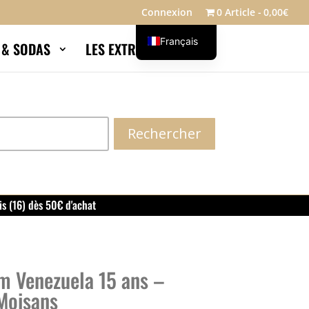
Connexion
0 Article
0,00€
Français
S & SODAS
LES EXTRAS
Blog
English
Rechercher
is (16) dès 50€ d'achat
m Venezuela 15 ans –
 Moisans