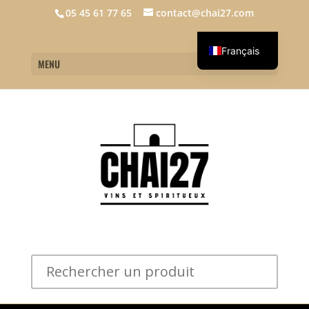
05 45 61 77 65
contact@chai27.com
Français
MENU
English