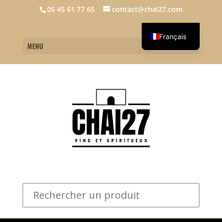
05 45 61 77 65
contact@chai27.com
Français
MENU
English