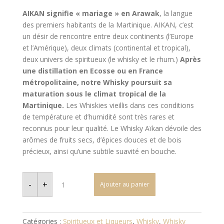
AIKAN signifie « mariage » en Arawak
, la langue
des premiers habitants de la Martinique. AIKAN, c’est
un désir de rencontre entre deux continents (l’Europe
et l’Amérique), deux climats (continental et tropical),
deux univers de spiritueux (le whisky et le rhum.)
Après
une distillation en Ecosse ou en France
métropolitaine, notre Whisky poursuit sa
maturation sous le climat tropical de la
Martinique.
Les Whiskies vieillis dans ces conditions
de température et d’humidité sont très rares et
reconnus pour leur qualité. Le Whisky Aïkan dévoile des
arômes de fruits secs, d’épices douces et de bois
précieux, ainsi qu’une subtile suavité en bouche.
quantité
de
-
+
Ajouter au panier
Whisky
Aikan
Fine
Collection
Catégories :
Spiritueux et Liqueurs
,
Whisky
,
Whisky