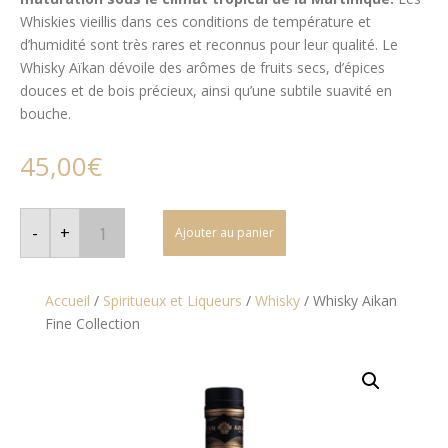
Whiskies vieillis dans ces conditions de température et
d’humidité sont très rares et reconnus pour leur qualité. Le
Whisky Aïkan dévoile des arômes de fruits secs, d’épices
douces et de bois précieux, ainsi qu’une subtile suavité en
bouche.
45,00
€
quantité
de
-
+
Ajouter au panier
Whisky
Aikan
Fine
Collection
Accueil
/
Spiritueux et Liqueurs
/
Whisky
/
Whisky Aikan
Fine Collection