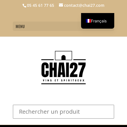
05 45 61 77 65
contact@chai27.com
Français
MENU
English