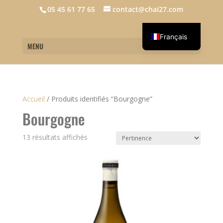
05 45 61 77 65
contact@chai27.com
Français
MENU
English
Accueil
/
Produits identifiés “Bourgogne”
Bourgogne
13 résultats affichés