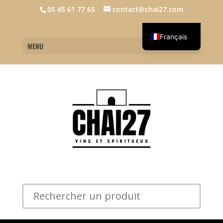
05 45 61 77 65
contact@chai27.com
Français
MENU
English