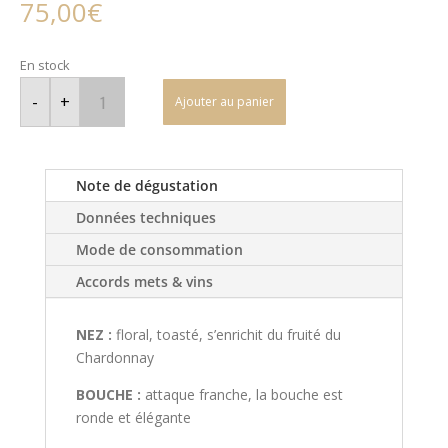
75,00
€
En stock
quantité
de
-
+
Ajouter au panier
Manuel
Olivier
-
Meusault
Blanc-
Chardonnay
Note de dégustation
2022
Données techniques
Mode de consommation
Accords mets & vins
NEZ :
floral, toasté, s’enrichit du fruité du
Chardonnay
BOUCHE :
attaque franche, la bouche est
ronde et élégante