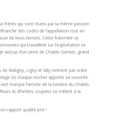
eux frères qui sont réunis par la même passion
’affranchir des codes de l’appellation tout en
acun de leurs terroirs. Cette fraternité se
rsonnes qui travaillent sur l’exploitation se
age autour d’un verre de Chablis Garnier, grand
 de Maligny, Ligny et Villy rentrent par ordre
blage où chaque clocher apporte sa sonorité.
e vert marque l’arrivée de la lumière du Chablis
fleurs et d’herbes coupées se mêlent à la
on rapport qualité prix !