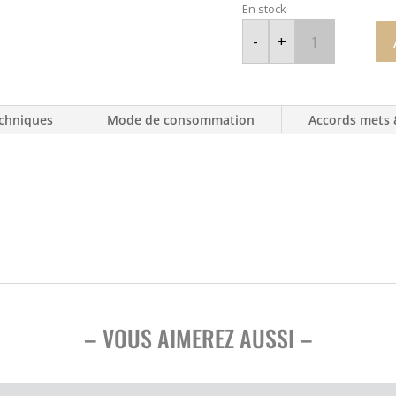
En stock
quantité
de
-
+
Chablis
Garnier
et
Fils
-
2022
chniques
Mode de consommation
Accords mets 
– VOUS AIMEREZ AUSSI –