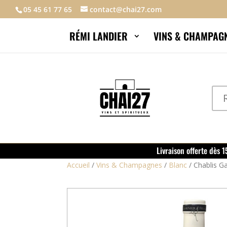
05 45 61 77 65
contact@chai27.com
RÉMI LANDIER
VINS & CHAMPAG
Livraison offerte dès 
Accueil
/
Vins & Champagnes
/
Blanc
/
Chablis Ga