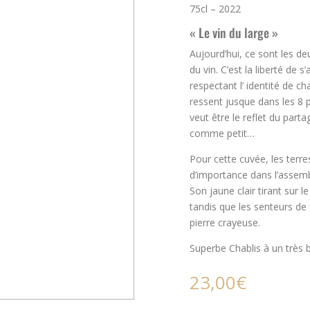
75cl – 2022
« Le vin du large »
Aujourd’hui, ce sont les d
du vin. C’est la liberté de s
respectant l’ identité de ch
ressent jusque dans les 8 pe
veut être le reflet du part
comme petit…
Pour cette cuvée, les terres
d’importance dans l’assem
Son jaune clair tirant sur l
tandis que les senteurs de 
pierre crayeuse.
Superbe Chablis à un très b
23,00
€