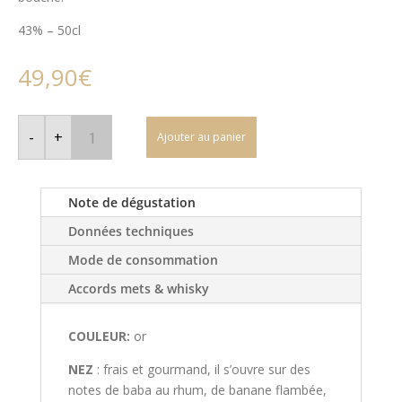
43% – 50cl
49,90
€
quantité
de
-
+
Ajouter au panier
Whisky
-
Aikan
Intense
Rhum
Note de dégustation
Barrels
-
Données techniques
Blend
Ecossais
Mode de consommation
Accords mets & whisky
COULEUR:
or
NEZ
: frais et gourmand, il s’ouvre sur des
notes de baba au rhum, de banane flambée,