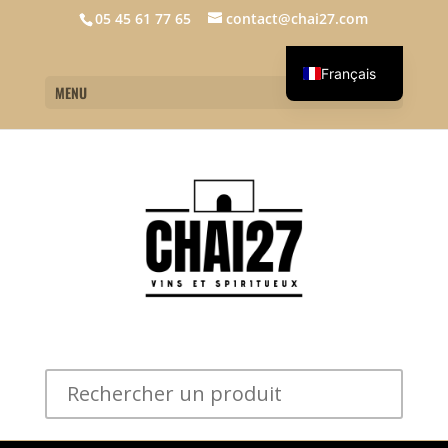
05 45 61 77 65
contact@chai27.com
Français
MENU
English