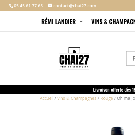
05 45 61 77 65
contact@chai27.com
RÉMI LANDIER
VINS & CHAMPAG
Livraison offerte dès 
Accueil
/
Vins & Champagnes
/
Rouge
/
Oh ma jo