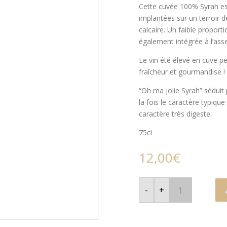
Cette cuvée 100% Syrah est
implantées sur un terroir d
calcaire. Un faible propor
également intégrée à l’ass
Le vin été élevé en cuve pen
fraîcheur et gourmandise !
“Oh ma jolie Syrah” séduit p
la fois le caractère typique
caractère très digeste.
75cl
12,00
€
quantité
de
-
+
Oh
ma
jolie
Syrah
-