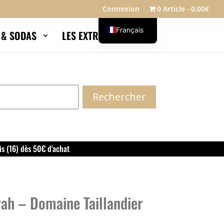
Connexion
0 Article
0,00€
Français
S & SODAS
LES EXTRAS
Blog
English
Rechercher
is (16) dès 50€ d'achat
rah – Domaine Taillandier