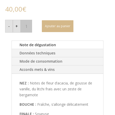
40,00
€
quantité
de
-
+
Ajouter au panier
Château
de
Rouillac
-
2020
Note de dégustation
-
Pessac
Données techniques
Leognan
-
Blanc
Mode de consommation
Accords mets & vins
NEZ :
Notes de fleur d’acacia, de gousse de
vanille, du litchi frais avec un zeste de
bergamote
BOUCHE :
Fraîche, s’allonge délicatement
FINALE :
Soyeuse