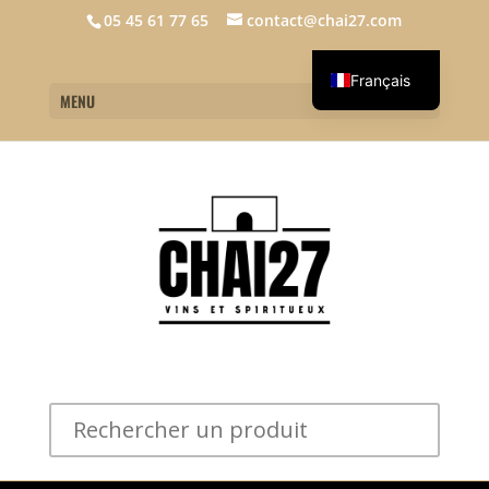
05 45 61 77 65
contact@chai27.com
Français
MENU
English