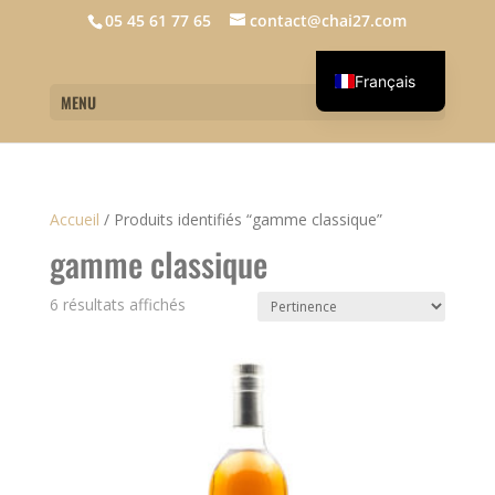
05 45 61 77 65
contact@chai27.com
Français
MENU
English
Accueil
/
Produits identifiés “gamme classique”
gamme classique
6 résultats affichés