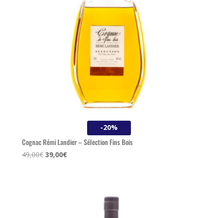
-20%
Cognac Rémi Landier – Sélection Fins Bois
Le
Le
49,00
€
39,00
€
prix
prix
initial
actuel
était :
est :
49,00€.
39,00€.