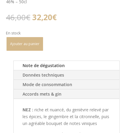
46% – 50cl
Le
Le
46,00
€
32,20
€
prix
prix
initial
actuel
En stock
était :
est :
46,00€.
32,20€.
Ajouter au panier
Note de dégustation
Données techniques
Mode de consommation
Accords mets & gin
NEZ :
riche et nuancé, du genièvre relevé par
les épices, le gingembre et la citronnelle, puis
un agréable bouquet de notes viniques