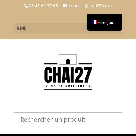
05 45 61 77 65
contact@chai27.com
Français
MENU
English