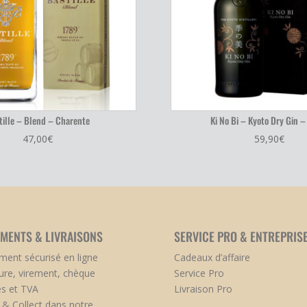
tille – Blend – Charente
Ki No Bi – Kyoto Dry Gin –
47,00
€
59,90
€
EMENTS & LIVRAISONS
SERVICE PRO & ENTREPRIS
ment sécurisé en ligne
Cadeaux d’affaire
ure, virement, chèque
Service Pro
s et TVA
Livraison Pro
k & Collect dans notre