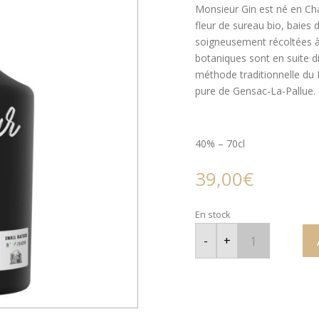
Monsieur Gin est né en Chare
fleur de sureau bio, baies 
soigneusement récoltées à 
botaniques sont en suite d
méthode traditionnelle du 
pure de Gensac-La-Pallue.
40% – 70cl
39,00
€
En stock
quantité
de
-
+
Monsieur
Gin
-
Charente,
France