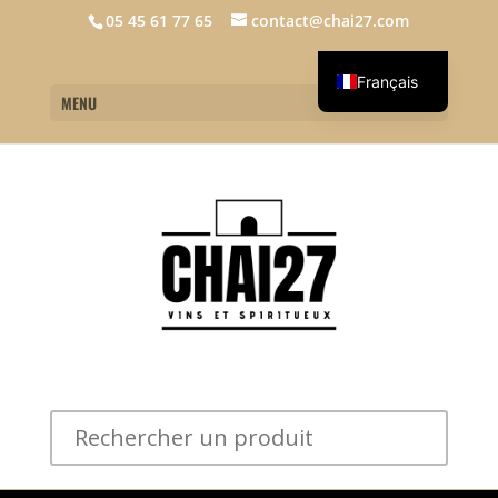
05 45 61 77 65
contact@chai27.com
Français
MENU
English