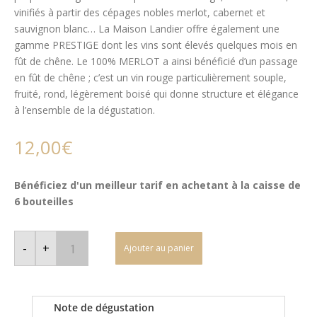
vinifiés à partir des cépages nobles merlot, cabernet et
sauvignon blanc… La Maison Landier offre également une
gamme PRESTIGE dont les vins sont élevés quelques mois en
fût de chêne. Le 100% MERLOT a ainsi bénéficié d’un passage
en fût de chêne ; c’est un vin rouge particulièrement souple,
fruité, rond, légèrement boisé qui donne structure et élégance
à l’ensemble de la dégustation.
12,00
€
Bénéficiez d'un meilleur tarif en achetant à la caisse de
6 bouteilles
quantité
de
-
+
Ajouter au panier
Vin
Charentais
-
L’Orée
du
Bosquet
Note de dégustation
–