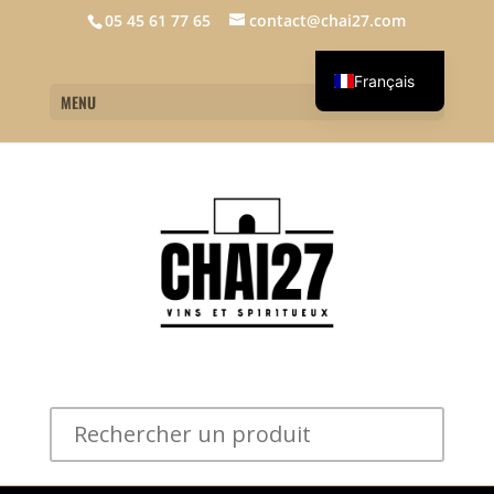
05 45 61 77 65
contact@chai27.com
Français
MENU
English