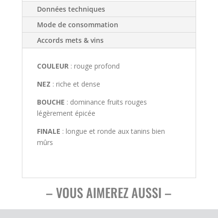
Merlot
Données techniques
Prestige
-
Mode de consommation
par
Rémi
Landier
Accords mets & vins
COULEUR
: rouge profond
NEZ
: riche et dense
BOUCHE
: dominance fruits rouges
légèrement épicée
FINALE
: longue et ronde aux tanins bien
mûrs
– VOUS AIMEREZ AUSSI –