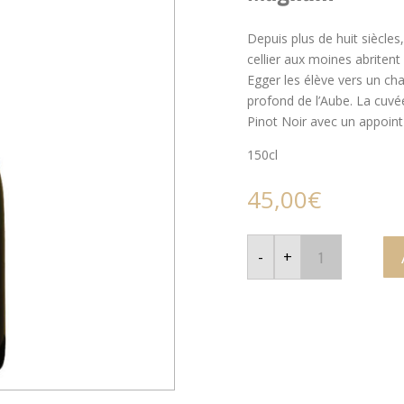
Depuis plus de huit siècle
cellier aux moines abritent 
Egger les élève vers un cha
profond de l’Aube. La cuv
Pinot Noir avec un appoin
150cl
45,00
€
quantité
de
-
+
Monial
Communio
-
Champagne
Brut
-
Magnum