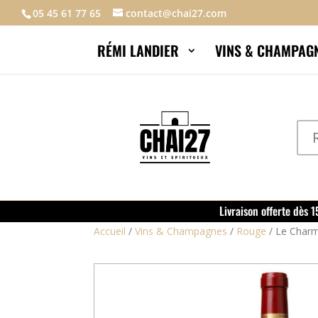
05 45 61 77 65
contact@chai27.com
RÉMI LANDIER
VINS & CHAMPAG
Livraison offerte dès 
Accueil
/
Vins & Champagnes
/
Rouge
/
Le Charm