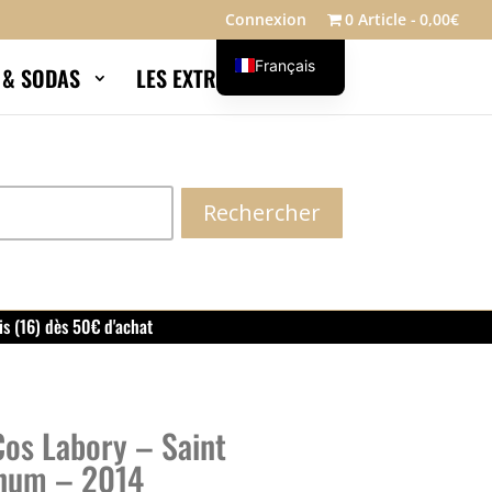
Connexion
0 Article
0,00€
Français
S & SODAS
LES EXTRAS
Blog
English
Rechercher
is (16) dès 50€ d'achat
os Labory – Saint
num – 2014