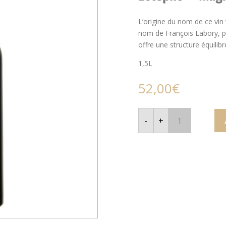
L’origine du nom de ce vin
nom de François Labory, pr
offre une structure équilib
1,5L
52,00
€
quantité
de
-
+
Le
Charme
de
Cos
Labory
-
Saint
Estèphe
-
Magnum
–
2014