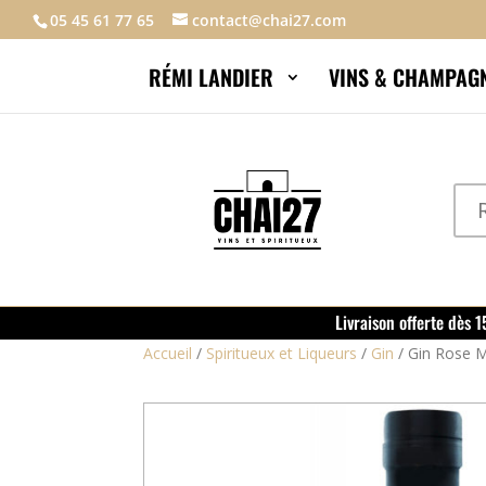
05 45 61 77 65
contact@chai27.com
RÉMI LANDIER
VINS & CHAMPAG
Livraison offerte dès 
Accueil
/
Spiritueux et Liqueurs
/
Gin
/
Gin Rose M