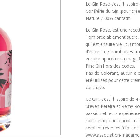
Le Gin Rose c’est l’histoir
Confrérie du Gin ,pour cré
Naturel,100% caritatif.
Le Gin Rose, est une recet
Tom préalablement sucré, a
qui est ensuite vieillit 3 m
d’épices, de framboises fra
ensuite apporter sa magnifi
Pink Gin hors des codes.
Pas de Colorant, aucun ajo
été utilisés pour cette cr
caritative.
Ce Gin, c’est l’histoire de
Steven Pereira et Rémy Rous
passion et leurs expérienc
spiritueux pour la noble c
seraient reversés à l’assoc
www.association-madame-s.