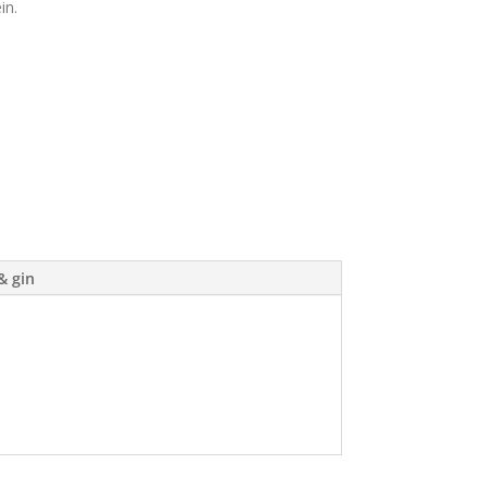
in.
& gin