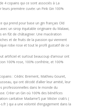
e de 4 copains qui ce sont associés à La
er leurs première cuvée: un Pink Gin 100%
te qui prend pour base un gin français Old
vec un sirop équitable originaire du Malawi,
ois en fût de châtaignier. Une macération
iches et de fruits de la passion qui viennent
que robe rose et tout le profil gustatif de ce
ut artificiel et surtout beaucoup d’amour ont
éation 100% rose, 100% confrérie, et 100%
 4 copains : Cédric Brement, Mathieu Gouret,
seau, qui ont décidé d’allier leur amitié, leur
es professionnelles dans le monde du
ause. Créer un Gin où 100% des bénéfices
iation caritative Madame’S par Mister crab’s (
fr ) qui a une volonté d’engagement dans la