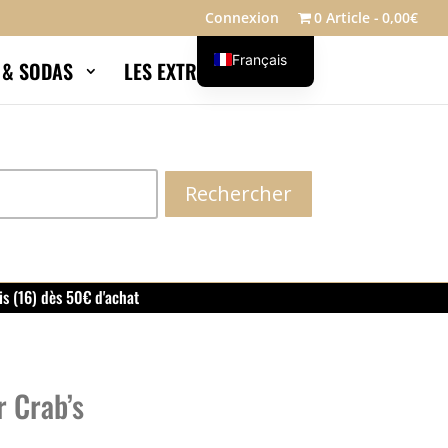
Connexion
0 Article
0,00€
Français
S & SODAS
LES EXTRAS
Blog
English
Rechercher
is (16) dès 50€ d'achat
r Crab’s