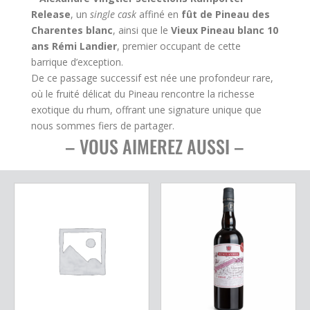
Release
Release
, un
single cask
affiné en
fût de Pineau des
et
Vieux
Charentes blanc
, ainsi que le
Vieux Pineau blanc 10
Pineau
ans Rémi Landier
, premier occupant de cette
Blanc
10
barrique d’exception.
ans
d'âge
De ce passage successif est née une profondeur rare,
Rémi
où le fruité délicat du Pineau rencontre la richesse
Landier
exotique du rhum, offrant une signature unique que
nous sommes fiers de partager.
– VOUS AIMEREZ AUSSI –