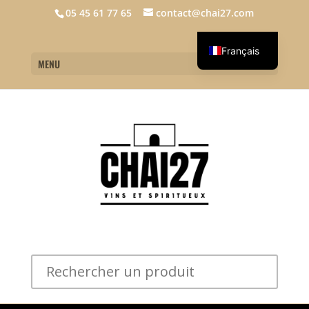
05 45 61 77 65
contact@chai27.com
Français
MENU
English