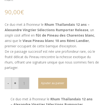
90,00
€
Ce duo met à l’honneur le
Rhum Thaïlandais 12 ans –
Alexandre Vingtier Sélections Rumporter Release
, un
single cask
affiné en
fût de Pineau des Charentes blanc
,
ainsi que le
Vieux Pineau blanc 10 ans Rémi Landier
,
premier occupant de cette barrique d’exception.
De ce passage successif est née une profondeur rare, où le
fruité délicat du Pineau rencontre la richesse exotique du
rhum, offrant une signature unique que nous sommes fiers de
partager.
quantité
de
-
+
Ajouter au panier
DUO
-
RHUM
THAILANDAIS
12
Ce duo met à l’honneur le
Rhum Thaïlandais 12 ans
ANS
– Alexandre Vingtier Sélections Rumporter
Rumporter