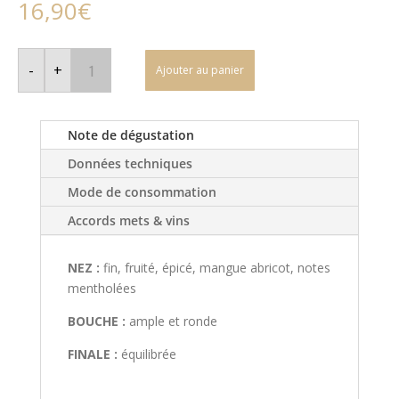
16,90
€
quantité
de
-
+
Ajouter au panier
Domaine
de
Siouvette
-
Côtes
Note de dégustation
de
Provence
Données techniques
-
Rosé
Mode de consommation
Accords mets & vins
NEZ :
fin, fruité, épicé, mangue abricot, notes
mentholées
BOUCHE :
ample et ronde
FINALE :
équilibrée