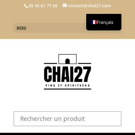
05 45 61 77 65
contact@chai27.com
Français
MENU
English