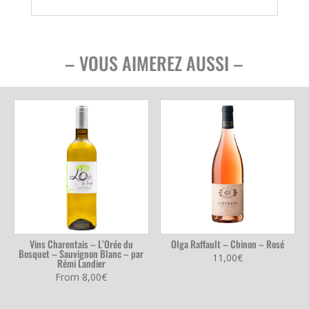
– VOUS AIMEREZ AUSSI –
Vins Charentais – L’Orée du
Olga Raffault – Chinon – Rosé
Bosquet – Sauvignon Blanc – par
11,00
€
Rémi Landier
From
8,00
€