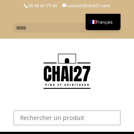
05 45 61 77 65
contact@chai27.com
Français
MENU
English