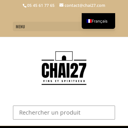
05 45 61 77 65
contact@chai27.com
Français
MENU
English