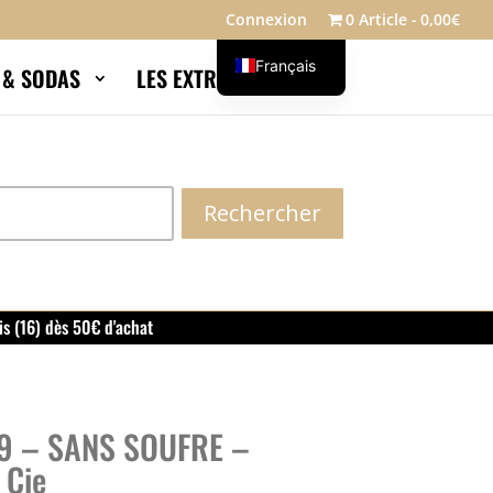
Connexion
0 Article
0,00€
Français
S & SODAS
LES EXTRAS
Blog
English
Rechercher
is (16) dès 50€ d'achat
9 – SANS SOUFRE –
 Cie