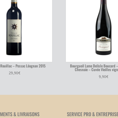
 Rouillac – Pessac Léognan 2015
Bourgueil Lame Delisle Boucard 
Chesnaie – Cuvée Vieilles vig
29,90
€
9,90
€
EMENTS & LIVRAISONS
SERVICE PRO & ENTREPRIS