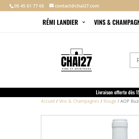
05 45 61 77 65
contact@chai27.com
RÉMI LANDIER
VINS & CHAMPAG
Livraison offerte dès 
Accueil
/
Vins & Champagnes
/
Rouge
/
AOP Buze