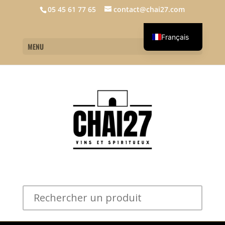
05 45 61 77 65
contact@chai27.com
Français
MENU
English