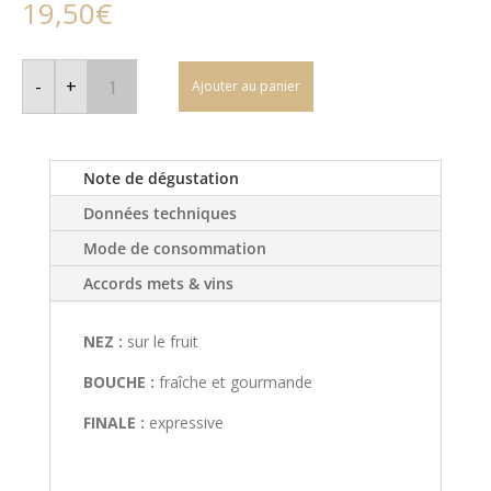
19,50
€
quantité
de
-
+
Ajouter au panier
VDF
-
Hérault
-
Mas
Laval
Note de dégustation
-
P'tite
Données techniques
Soif
-
Mode de consommation
Magnum
Accords mets & vins
NEZ :
sur le fruit
BOUCHE :
fraîche et gourmande
FINALE :
expressive