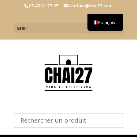
05 45 61 77 65
contact@chai27.com
Français
MENU
English