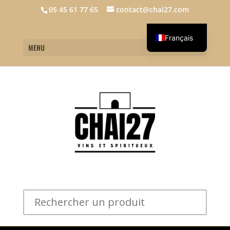
05 45 61 77 65
contact@chai27.com
Français
MENU
English