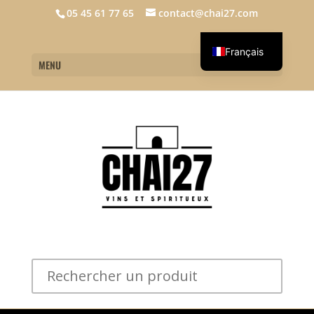
05 45 61 77 65
contact@chai27.com
Français
MENU
English