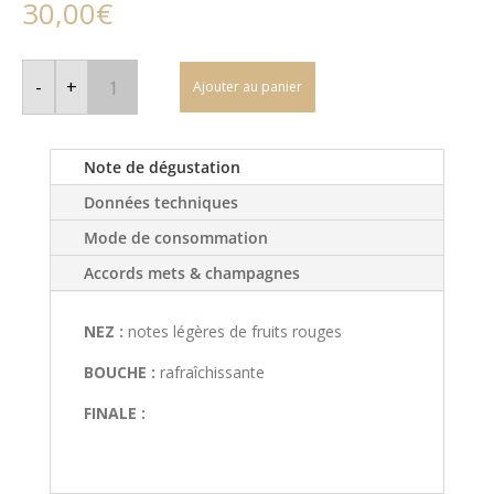
30,00
€
quantité
de
-
+
Ajouter au panier
Monial
Lux
Aeterna
-
Champagne
Note de dégustation
Rosé
Données techniques
Mode de consommation
Accords mets & champagnes
NEZ :
notes légères de fruits rouges
BOUCHE :
rafraîchissante
FINALE :