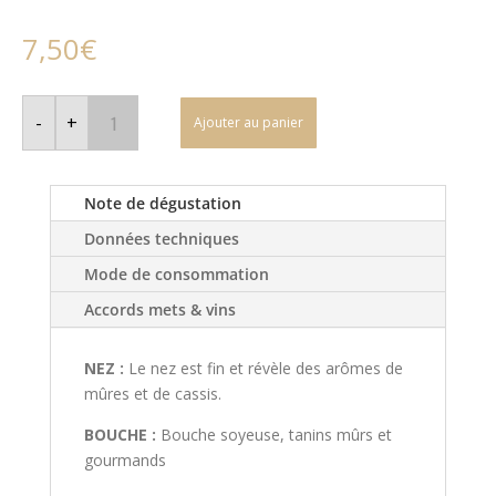
7,50
€
quantité
de
-
+
Ajouter au panier
L'Orée
de
la
Chênaie
-
Note de dégustation
IGP
Côtes
Données techniques
de
Gascogne
-
Mode de consommation
rouge
Accords mets & vins
NEZ :
Le nez est fin et révèle des arômes de
mûres et de cassis.
BOUCHE :
Bouche soyeuse, tanins mûrs et
gourmands