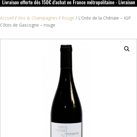
Livraison offerte dès 150€ d'achat en France métropolitaine - Livraison
offerte dans le rouillacais (16) dès 50€ d'achat
Accueil
/
Vins & Champagnes
/
Rouge
/
L’Orée de la Chênaie – IGP
Côtes de Gascogne – rouge