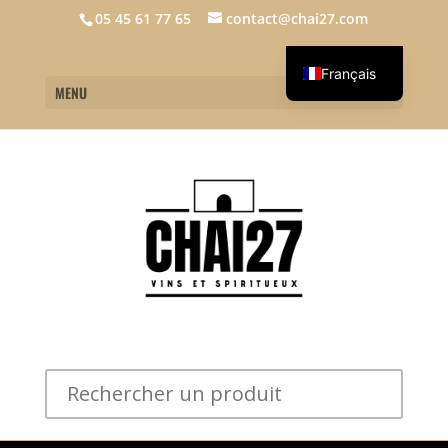
05 45 61 77 65
contact@chai27.com
Français
MENU
English