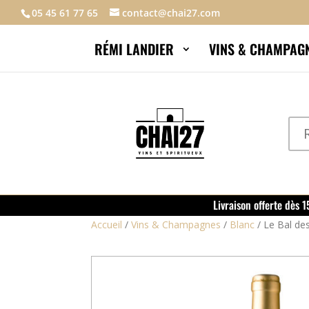
05 45 61 77 65
contact@chai27.com
RÉMI LANDIER
VINS & CHAMPAG
Livraison offerte dès 
Accueil
/
Vins & Champagnes
/
Blanc
/
Le Bal de