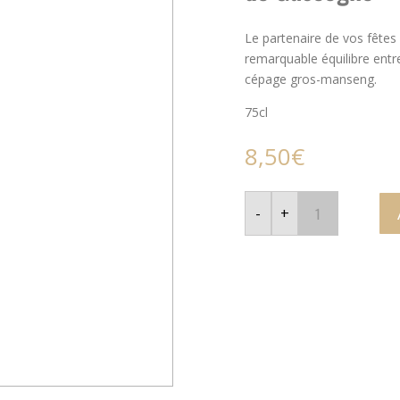
Le partenaire de vos fêtes
remarquable équilibre entre 
cépage gros-manseng.
75cl
8,50
€
quantité
de
-
+
Le
Bal
des
Papillons
-
Horgelus
-
Côtes
de
Gascogne
-
Moelleux