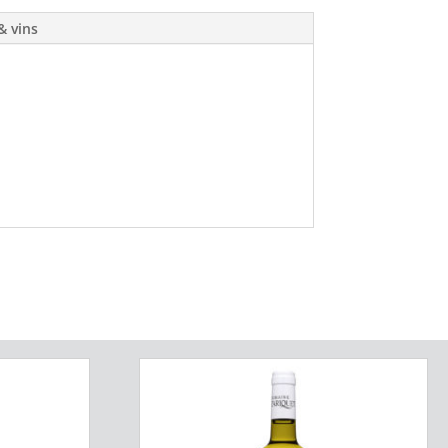
& vins