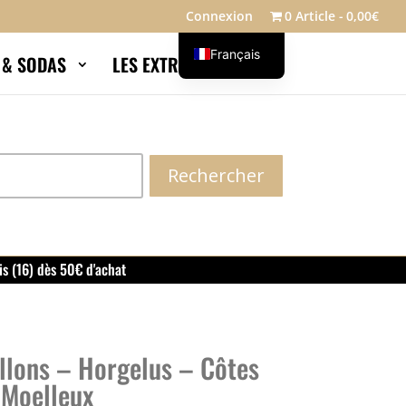
Connexion
0 Article
0,00€
Français
S & SODAS
LES EXTRAS
Blog
English
Rechercher
is (16) dès 50€ d'achat
illons – Horgelus – Côtes
 Moelleux