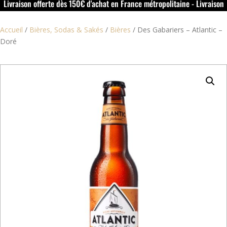
Livraison offerte dès 150€ d'achat en France métropolitaine - Livraison
offerte dans le rouillacais (16) dès 50€ d'achat
Accueil
/
Bières, Sodas & Sakés
/
Bières
/
Des Gabariers – Atlantic –
Doré