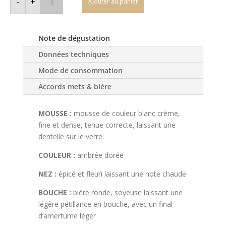
-
+
Ajouter au panier
Des
Gabariers
-
Atlantic
-
Note de dégustation
Doré
Données techniques
Mode de consommation
Accords mets & bière
MOUSSE :
mousse de couleur blanc crème,
fine et dense, tenue correcte, laissant une
dentelle sur le verre.
COULEUR :
ambrée dorée
NEZ :
épicé et fleuri laissant une note chaude
BOUCHE :
bière ronde, soyeuse laissant une
légère pétillance en bouche, avec un final
d’amertume léger