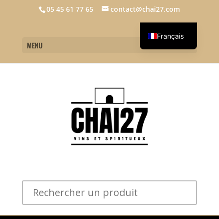
05 45 61 77 65
contact@chai27.com
Français
MENU
English