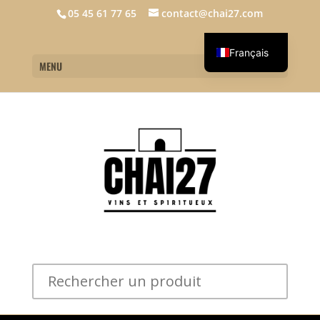
05 45 61 77 65
contact@chai27.com
Français
MENU
English