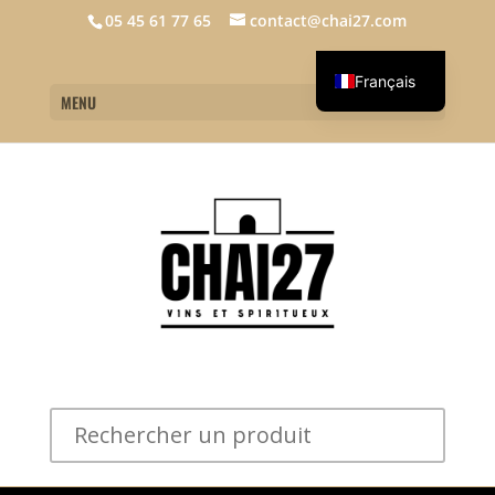
05 45 61 77 65
contact@chai27.com
Français
MENU
English