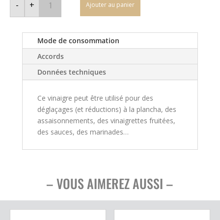
de
-
+
Ajouter au panier
Vinaigre
Charentais
-
Fleuriet-
Blanc
Mode de consommation
Accords
Données techniques
Ce vinaigre peut être utilisé pour des
déglaçages (et réductions) à la plancha, des
assaisonnements, des vinaigrettes fruitées,
des sauces, des marinades…
– VOUS AIMEREZ AUSSI –