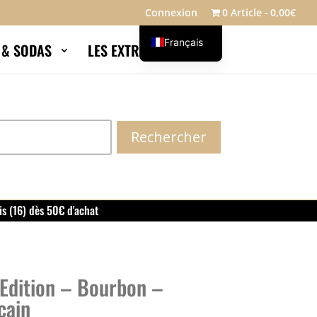
Connexion
0 Article
0,00€
Français
S & SODAS
LES EXTRAS
Blog
English
Rechercher
is (16) dès 50€ d'achat
 Edition – Bourbon –
cain