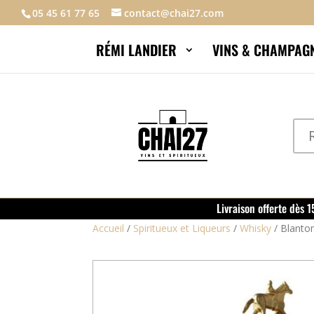
05 45 61 77 65
contact@chai27.com
RÉMI LANDIER
VINS & CHAMPAG
Livraison offerte dès 
Accueil
/
Spiritueux et Liqueurs
/
Whisky
/
Blanton