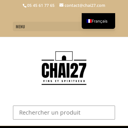
05 45 61 77 65
contact@chai27.com
Français
MENU
English