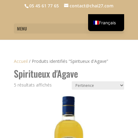
05 45 61 77 65
contact@chai27.com
Français
MENU
English
Accueil
/
Produits identifiés “Spiritueux d'Agave”
Spiritueux d'Agave
5 résultats affichés