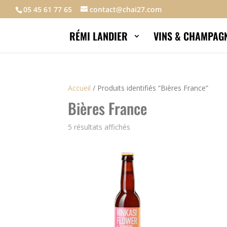
05 45 61 77 65
contact@chai27.com
RÉMI LANDIER
VINS & CHAMPAG
Accueil
/
Produits identifiés “Bières France”
Bières France
5 résultats affichés