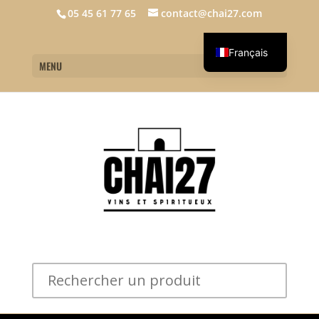
05 45 61 77 65
contact@chai27.com
Français
MENU
English