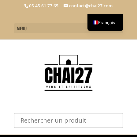
05 45 61 77 65
contact@chai27.com
Français
MENU
English