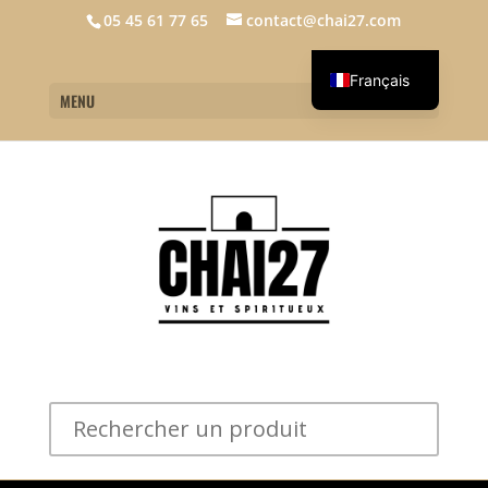
05 45 61 77 65
contact@chai27.com
Français
MENU
English