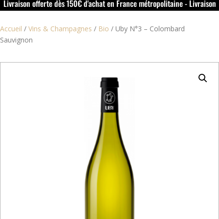
Livraison offerte dès 150€ d'achat en France métropolitaine - Livraison
offerte dans le rouillacais (16) dès 50€ d'achat
Accueil
/
Vins & Champagnes
/
Bio
/
Uby N°3 – Colombard
Sauvignon