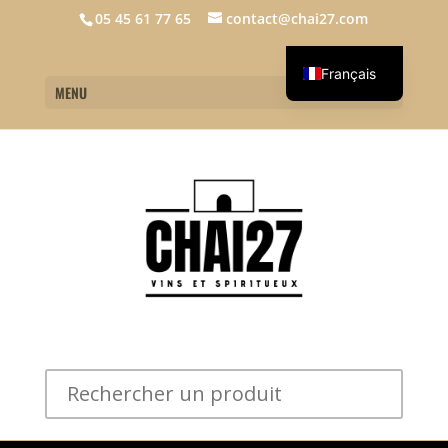
05 45 61 77 65
contact@chai27.com
Français
MENU
English