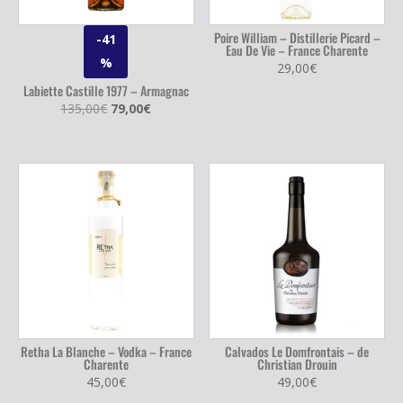
Poire William – Distillerie Picard –
-41
Eau De Vie – France Charente
%
29,00
€
Labiette Castille 1977 – Armagnac
Le
Le
135,00
€
79,00
€
prix
prix
initial
actuel
était :
est :
135,00€.
79,00€.
Retha La Blanche – Vodka – France
Calvados Le Domfrontais – de
Charente
Christian Drouin
45,00
€
49,00
€