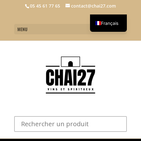
05 45 61 77 65
contact@chai27.com
Français
MENU
English