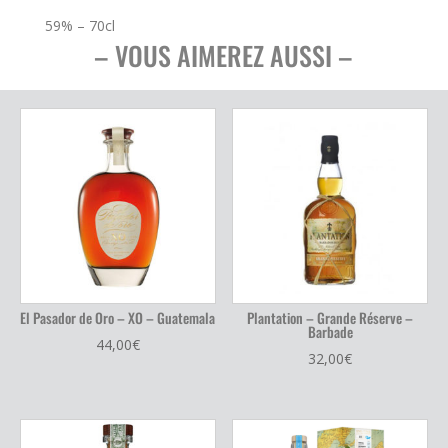
ans
–
59% – 70cl
Finish
– VOUS AIMEREZ AUSSI –
Thai
Cask
El Pasador de Oro – XO – Guatemala
Plantation – Grande Réserve –
Barbade
44,00
€
32,00
€