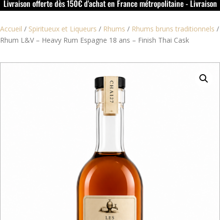
Livraison offerte dès 150€ d'achat en France métropolitaine - Livraison
offerte dans le rouillacais (16) dès 50€ d'achat
Accueil
/
Spiritueux et Liqueurs
/
Rhums
/
Rhums bruns traditionnels
/
Rhum L&V – Heavy Rum Espagne 18 ans – Finish Thai Cask