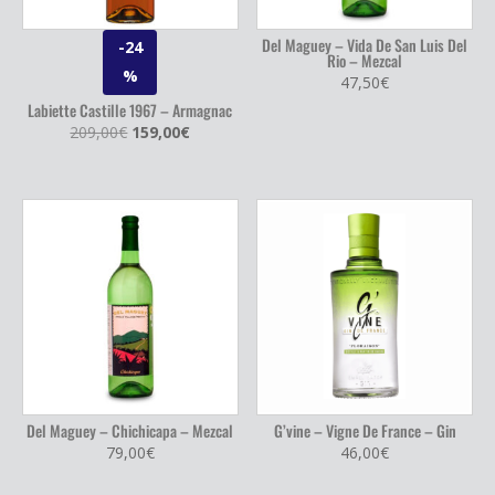
Del Maguey – Vida De San Luis Del
-24
Rio – Mezcal
%
47,50
€
Labiette Castille 1967 – Armagnac
Le
Le
209,00
€
159,00
€
prix
prix
initial
actuel
était :
est :
209,00€.
159,00€.
Del Maguey – Chichicapa – Mezcal
G’vine – Vigne De France – Gin
79,00
€
46,00
€